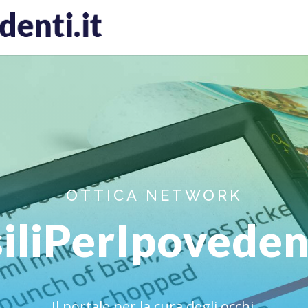
OTTICA NETWORK
iliPerIpovedent
Il portale per la cura degli occhi.